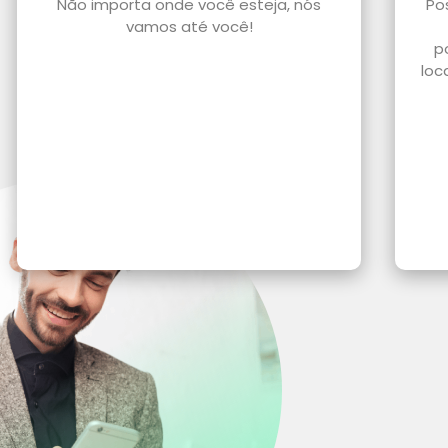
Não importa onde você esteja, nós
Po
vamos até você!
p
loc