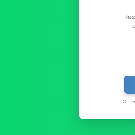
Res
— p
O sit