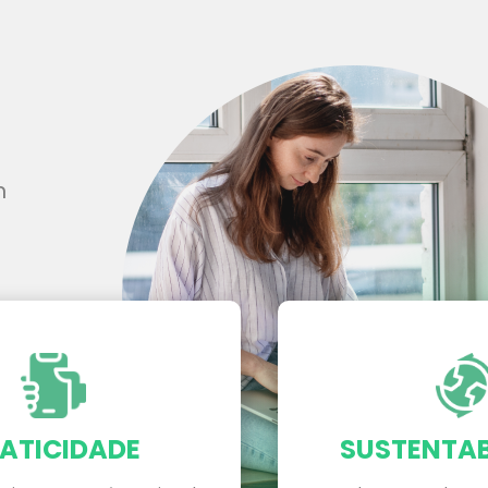
m
ATICIDADE
SUSTENTAB