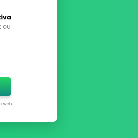
tiva
; ou
o web.