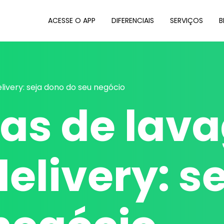
ACESSE O APP
DIFERENCIAIS
SERVIÇOS
B
ivery: seja dono do seu negócio
ias de lav
delivery: s