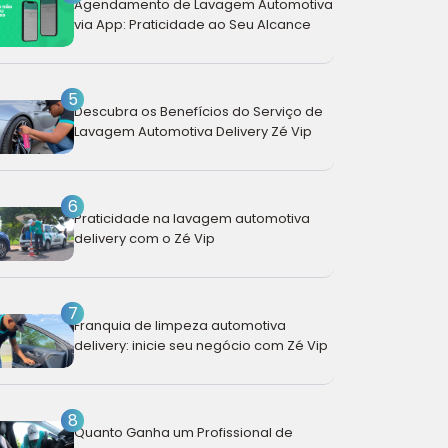
Agendamento de Lavagem Automotiva
via App: Praticidade ao Seu Alcance
5
Descubra os Benefícios do Serviço de
Lavagem Automotiva Delivery Zé Vip
6
Praticidade na lavagem automotiva
delivery com o Zé Vip
7
Franquia de limpeza automotiva
delivery: inicie seu negócio com Zé Vip
8
Quanto Ganha um Profissional de