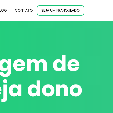
LOG
CONTATO
SEJA UM FRANQUEADO
agem de
eja dono