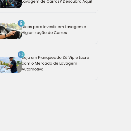
Lavagem de Carros? Descubra Aqui!
9
Dicas para Investir em Lavagem e
Higienização de Carros
10
Seja um Franqueado Zé Vip e Lucre
com o Mercado de Lavagem
Automotiva